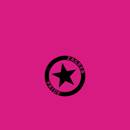
bilo romantičnim, bilo prijateljskim, ponavljaju neke
slične situacije i voljeli biste saznati zašto? Ako vas
zanima bilo koje od tih pitanja, ili naprosto želite raditi
na svojim odnosima i naučiti nešto o tome kako ih
unaprijediti, pridružite nam se na novoj queer seks talks
radionici.
Koje su to vještine koje možemo usvojiti da osiguramo
kvalitetu naših odnosa? Što odnose gotovo sigurno vodi
krahu? Kako se oporaviti od ljubavne boli? Kako
prepoznati negativne obrasce u odnosima, napustiti
toksične veze i graditi kvalitetnije temelje odnosa u
budućnosti?
Radionicu vodi
Lejla Talić
, magistra psihologije,
akreditirana kognitivno bihevioralna
psihoterapeutkinja.
Radionica je namijenjena LGBTIQ+ osobama, neovisno o
tome jeste li u seksualnom ili romantičnom odnosu ili ste
solo, jer je odnos prema seksualnosti prvenstveno