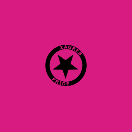
zagrebačkom noćnom klubu
Tražimo da zagrebački klubovi i drugi komercijalni prostori u
Zagrebu postanu otvoreni za našu zajednicu i da se u njima
prestane tolerirati homofobnu kulturu nasilja
Objavljeno 15.7.2022.
Zagreb Pride, Andrije Žaje 43 (samo pošta), 10000 Zagreb
Facebook
/
Instagram
/
Bluesky
/
Twitter